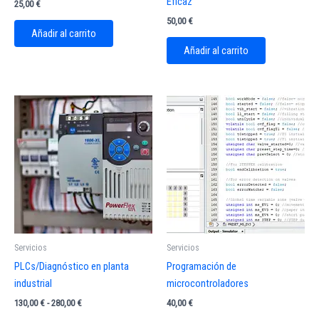
Eficaz
25,00
€
50,00
€
Añadir al carrito
Añadir al carrito
Servicios
Servicios
PLCs/Diagnóstico en planta
Programación de
industrial
microcontroladores
Rango
130,00
€
-
280,00
€
40,00
€
de