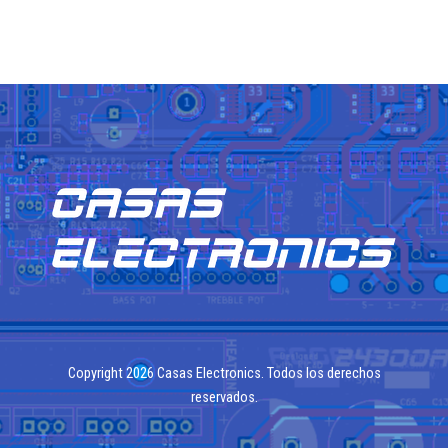
hasta
múltiples
84,00 €
variantes.
Las
opciones
se
pueden
elegir
en
la
página
de
producto
Copyright 2026 Casas Electronics. Todos los derechos
reservados.