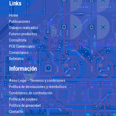
Links
Home
Publicaciones
Trabajos realizados
Futuros productos
Consultoría
PCB Comerciales
Comentarios
Referidos
Información
Aviso Legal – Términos y condiciones
Política de devoluciones y reembolsos
Condiciones de contratación
Política de cookies
Política de privacidad
Contacto