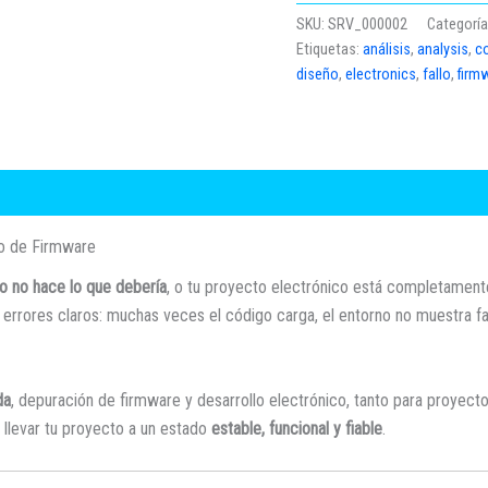
SKU:
SRV_000002
Categoría
Etiquetas:
análisis
,
analysis
,
c
diseño
,
electronics
,
fallo
,
firm
lo de Firmware
o no hace lo que debería
, o tu proyecto electrónico está completamen
rrores claros: muchas veces el código carga, el entorno no muestra fa
da
, depuración de firmware y desarrollo electrónico, tanto para proye
 llevar tu proyecto a un estado
estable, funcional y fiable
.