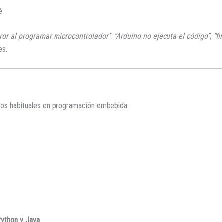
é
rror al programar microcontrolador”
,
“Arduino no ejecuta el código”
,
“f
es.
nos habituales en programación embebida:
Python y Java