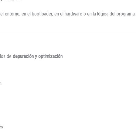
n del entorno, en el bootloader, en el hardware o en la lógica del progra
ados de
depuración y optimización
:
n
es