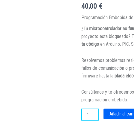
40,00
€
Programación Embebida de 
¿Tu
microcontrolador no fu
proyecto está bloqueado? 
tu código
en Arduino, PIC, 
Resolvemos problemas rea
fallos de comunicación o p
firmware hasta la
placa elec
Consúltanos y te ofrecemo
programación embebida.
Programación
Añadir al carr
de
microcontroladores
cantidad