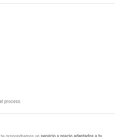
el proceso.
y te propondremos un
servicio y precio adaptados a tu