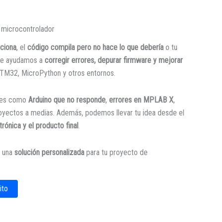
microcontrolador
nciona
, el
código compila pero no hace lo que debería
o tu
Te ayudamos a
corregir errores, depurar firmware y mejorar
STM32, MicroPython y otros entornos.
les como
Arduino que no responde
,
errores en MPLAB X
,
royectos a medias. Además, podemos llevar tu idea desde el
trónica y el producto final
.
s una
solución personalizada
para tu proyecto de
ito