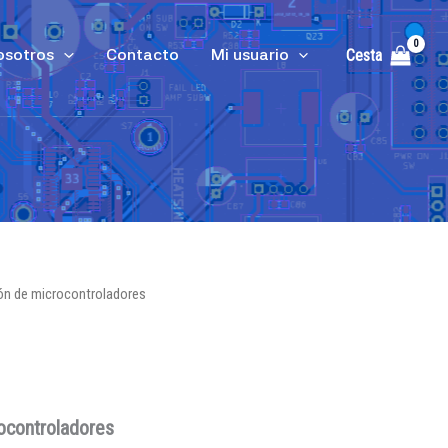
osotros
Contacto
Mi usuario
Cesta
ón de microcontroladores
ocontroladores