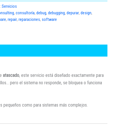
:
Servicios
onsulting
,
consultoría
,
debug
,
debugging
,
depurar
,
design
,
ware
,
repair
,
reparaciones
,
software
te
atascado
, este servicio está diseñado exactamente para
llos… pero el sistema no responde, se bloquea o funciona
ctos pequeños como para sistemas más complejos.