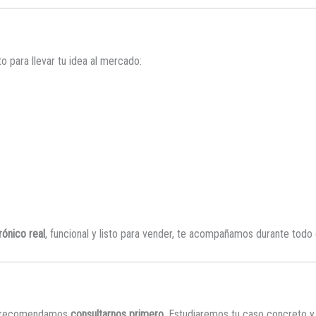
 para llevar tu idea al mercado:
rónico real
, funcional y listo para vender, te acompañamos durante todo 
 te recomendamos
consultarnos primero
. Estudiaremos tu caso concreto 