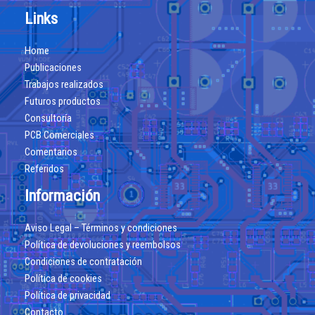
Links
Home
Publicaciones
Trabajos realizados
Futuros productos
Consultoría
PCB Comerciales
Comentarios
Referidos
Información
Aviso Legal – Términos y condiciones
Política de devoluciones y reembolsos
Condiciones de contratación
Política de cookies
Política de privacidad
Contacto