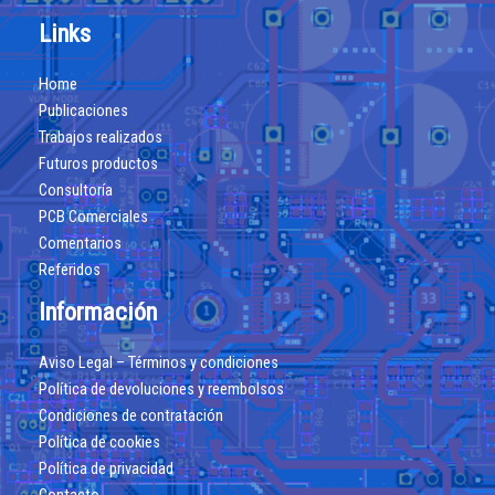
Links
Home
Publicaciones
Trabajos realizados
Futuros productos
Consultoría
PCB Comerciales
Comentarios
Referidos
Información
Aviso Legal – Términos y condiciones
Política de devoluciones y reembolsos
Condiciones de contratación
Política de cookies
Política de privacidad