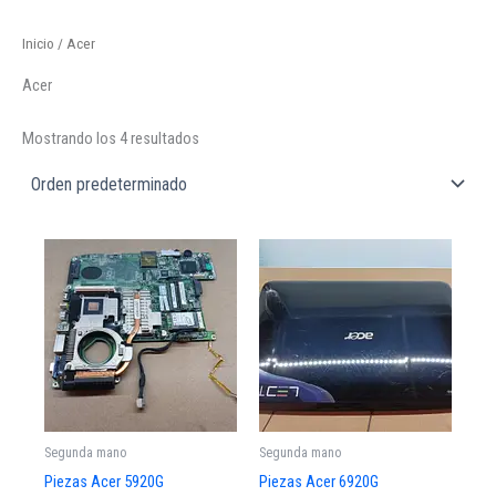
Ir
al
Inicio
/ Acer
contenido
Acer
Mostrando los 4 resultados
Segunda mano
Segunda mano
Piezas Acer 5920G
Piezas Acer 6920G